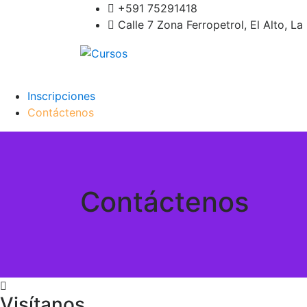
Saltar
‪+591 75291418‬
al
Calle 7 Zona Ferropetrol, El Alto, La 
contenido
Cursos
Participa y capacítate
Inscripciones
Contáctenos
Contáctenos
Visítanos